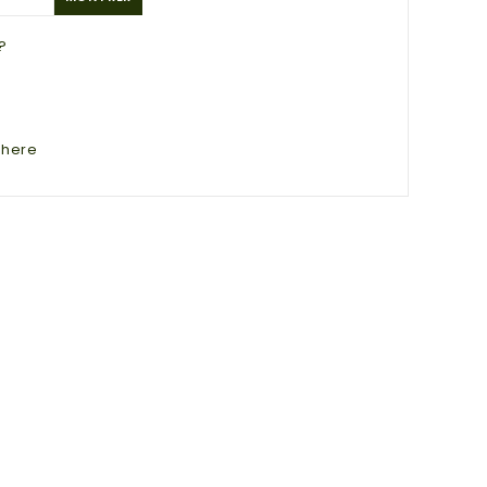
?
 here